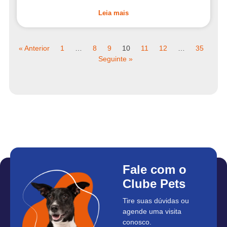
Leia mais
« Anterior
1
…
8
9
10
11
12
…
35
Seguinte »
Fale com o
Clube Pets
Tire suas dúvidas ou
agende uma visita
conosco.