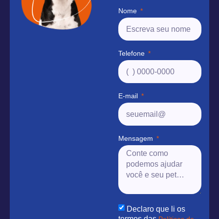
Nome
Telefone
E-mail
Mensagem
Declaro que li os
termos das