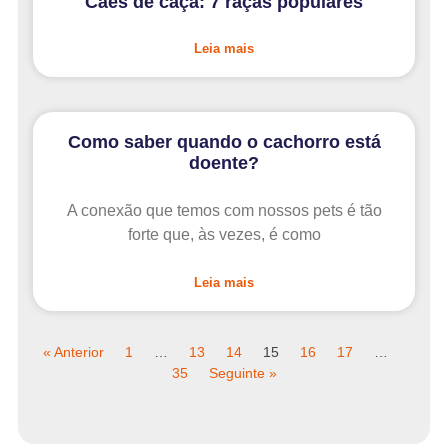
Cães de caça: 7 raças populares
Leia mais
Como saber quando o cachorro está
doente?
A conexão que temos com nossos pets é tão
forte que, às vezes, é como
Leia mais
« Anterior
1
…
13
14
15
16
17
…
35
Seguinte »