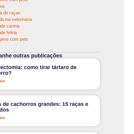
os
a de raças
icina veterinária
de canina
de felina
gens com pets
nhe outras publicações
rectomia: como tirar tártaro de
rro?
ais
 de cachorros grandes: 15 raças e
ados
ais