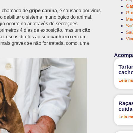
Gat
e chamada de
gripe canina
, é causada por vírus
Gui
o debilitar o sistema imunológico do animal,
Med
io ocorre no ar através de secreções
Saú
s primeiros 4 dias de exposição, mas um
cão
Saú
raz riscos diretos ao seu
cachorro
em um
Via
mais graves se não for tratada, como, uma
Acompa
Tarta
cacho
Leia m
Raças
cuid
Leia m