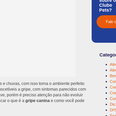
sobre o
Clube
Pets?
Fale 
Catego
Ali
Ali
Bem
Com
s e chuvas, com isso torna o ambiente perfeito
Cre
scetíveis a gripe, com sintomas parecidos com
Cre
e, porém é preciso atenção para não evoluir
Cur
icar o que é a
gripe canina
e como você pode
Dic
DI
Esp