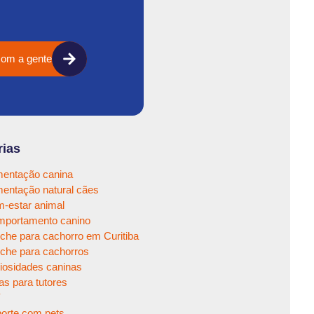
com a gente
rias
mentação canina
mentação natural cães
-estar animal
portamento canino
che para cachorro em Curitiba
che para cachorros
iosidades caninas
as para tutores
Y
orte com pets