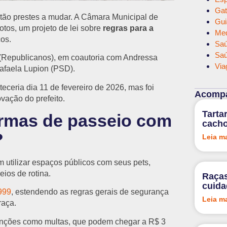
Gat
tão prestes a mudar. A Câmara Municipal de
Gui
otos, um projeto de lei sobre
regras para a
Med
os.
Saú
Saú
t (Republicanos), em coautoria com Andressa
Via
Rafaela Lupion (PSD).
eceria dia 11 de fevereiro de 2026, mas foi
Acompa
vação do prefeito.
Tarta
rmas de passeio com
cacho
?
Leia m
utilizar espaços públicos com seus pets,
ios de rotina.
Raças
cuid
999
, estendendo as regras gerais de segurança
Leia m
raça.
anções como multas, que podem chegar a R$ 3