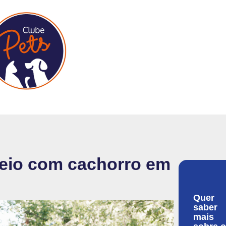
eio com cachorro em
Quer
saber
mais