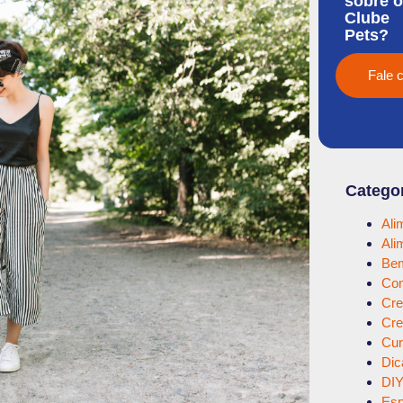
sobre o
Clube
Pets?
Fale 
Catego
Ali
Ali
Bem
Com
Cre
Cre
Cur
Dic
DI
Esp