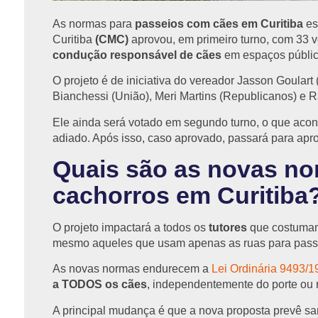
As
normas para
passeios com cães em Curitiba
es
Curitiba
(CMC)
aprovou, em primeiro turno, com 33 v
condução responsável de cães
em espaços públic
O projeto é de iniciativa do vereador Jasson Goular
Bianchessi (União), Meri Martins (Republicanos) e 
Ele ainda será votado em segundo turno, o que acont
adiado. Após isso, caso aprovado, passará para apro
Quais são as novas no
cachorros em Curitiba
O projeto impactará a todos os
tutores
que costumam 
mesmo aqueles que usam apenas as ruas para passe
As novas normas endurecem a
Lei Ordinária 9493/1
a TODOS os cães
, independentemente do porte ou 
A principal mudança é que a nova proposta prevê s