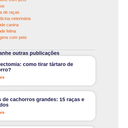
os
a de raças
icina veterinária
de canina
de felina
gens com pets
nhe outras publicações
rectomia: como tirar tártaro de
rro?
ais
 de cachorros grandes: 15 raças e
ados
ais