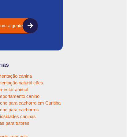
com a gente
rias
mentação canina
mentação natural cães
-estar animal
portamento canino
che para cachorro em Curitiba
che para cachorros
iosidades caninas
as para tutores
Y
orte com pets