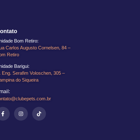
ontato
nidade Bom Retiro​:
ua Carlos Augusto Cornelsen, 84 –
om Retiro​
nidade Barigui:
. Eng. Serafim Voloschen, 305 –
ampina do Siqueira
mail:
ontato@clubepets.com.br​