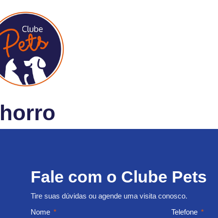
chorro
 a saúde bucal do seu cachorro corre perigo!
Fale com o Clube Pets
Tire suas dúvidas ou agende uma visita conosco.
Nome
Telefone