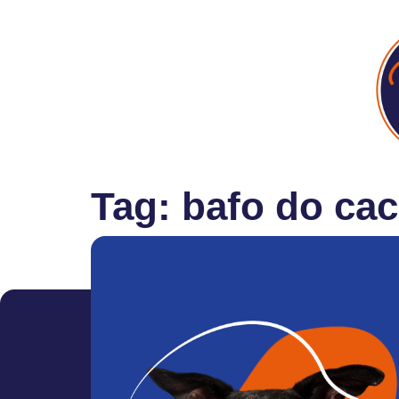
Tag:
bafo do ca
Seu pet está com “bafinho”? Saiba identificar quando