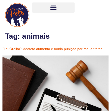
Tag:
animais
“Lei Orelha”: decreto aumenta e muda punição por maus-tratos