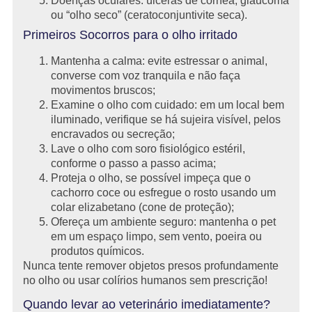
Doenças oculares: úlceras de córnea, glaucoma
ou “olho seco” (ceratoconjuntivite seca).
Primeiros Socorros para o olho irritado
Mantenha a calma: evite estressar o animal,
converse com voz tranquila e não faça
movimentos bruscos;
Examine o olho com cuidado: em um local bem
iluminado, verifique se há sujeira visível, pelos
encravados ou secreção;
Lave o olho com soro fisiológico estéril,
conforme o passo a passo acima;
Proteja o olho, se possível impeça que o
cachorro coce ou esfregue o rosto usando um
colar elizabetano (cone de proteção);
Ofereça um ambiente seguro: mantenha o pet
em um espaço limpo, sem vento, poeira ou
produtos químicos.
Nunca tente remover objetos presos profundamente
no olho ou usar colírios humanos sem prescrição!
Quando levar ao veterinário imediatamente?