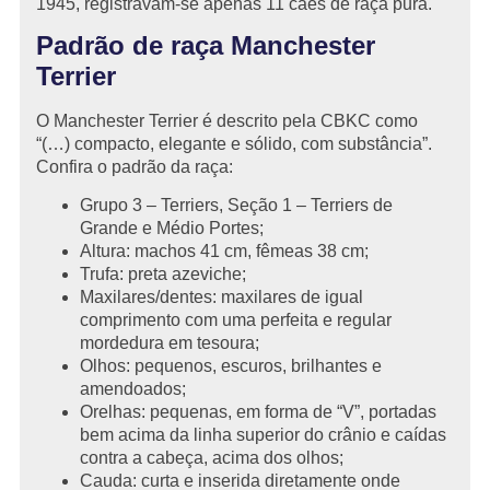
1945, registravam-se apenas 11 cães de raça pura.
Padrão de raça Manchester
Terrier
O Manchester Terrier é descrito pela CBKC como
“(…) compacto, elegante e sólido, com substância”.
Confira o padrão da raça:
Grupo 3 – Terriers, Seção 1 – Terriers de
Grande e Médio Portes;
Altura: machos 41 cm, fêmeas 38 cm;
Trufa: preta azeviche;
Maxilares/dentes: maxilares de igual
comprimento com uma perfeita e regular
mordedura em tesoura;
Olhos: pequenos, escuros, brilhantes e
amendoados;
Orelhas: pequenas, em forma de “V”, portadas
bem acima da linha superior do crânio e caídas
contra a cabeça, acima dos olhos;
Cauda: curta e inserida diretamente onde