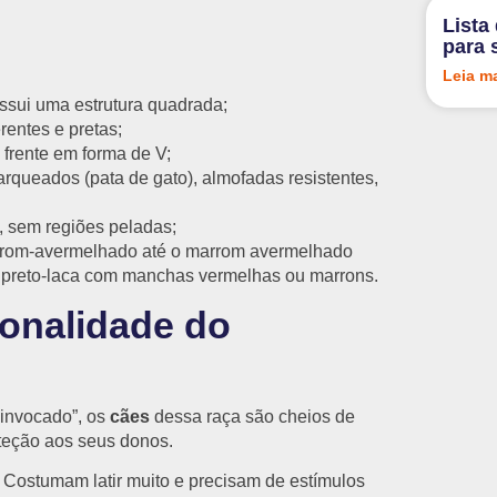
Lista
para 
Leia m
ossui uma estrutura quadrada;
entes e pretas;
 frente em forma de V;
rqueados (pata de gato), almofadas resistentes,
e, sem regiões peladas;
rrom-avermelhado até o marrom avermelhado
o preto-laca com manchas vermelhas ou marrons.
onalidade do
 invocado”, os
cães
dessa raça são cheios de
teção aos seus donos.
. Costumam latir muito e precisam de estímulos