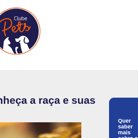
nheça a raça e suas
Quer
saber
mais