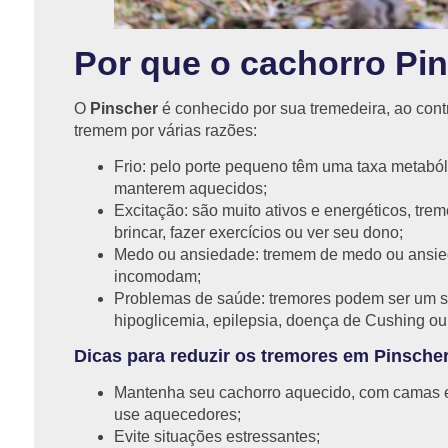
Por que o cachorro Pin
O
Pinscher
é conhecido por sua tremedeira, ao cont
tremem por várias razões:
Frio: pelo porte pequeno têm uma taxa metabóli
manterem aquecidos;
Excitação: são muito ativos e energéticos, tr
brincar, fazer exercícios ou ver seu dono;
Medo ou ansiedade: tremem de medo ou ansie
incomodam;
Problemas de saúde: tremores podem ser um s
hipoglicemia, epilepsia, doença de Cushing ou a
Dicas para reduzir os tremores em Pinscher
Mantenha seu cachorro aquecido, com camas e 
use aquecedores;
Evite situações estressantes;