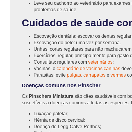
Leve seu cachorro ao veterinário para exames 
problemas de saúde.
Cuidados de saúde co
Escovação dentária: escovar os dentes regularm
Escovação do pelo: uma vez por semana.
Unhas: cortes regulares para não machucarem
Exercícios: regular, principalmente para gasto 
Consultas: regulares com
veterinários
;
Vacinas: o
calendário de vacinas caninas
deve 
Parasitas: evite
pulgas
,
carrapatos
e
vermes
co
Doenças comuns nos Pinscher
Os
Pinschers Miniatura
são cães saudáveis com boa
suscetíveis a doenças comuns a todas as espécies, f
Luxação patelar;
Hérnia de disco cervical;
Doença de Legg-Calve-Perthes;