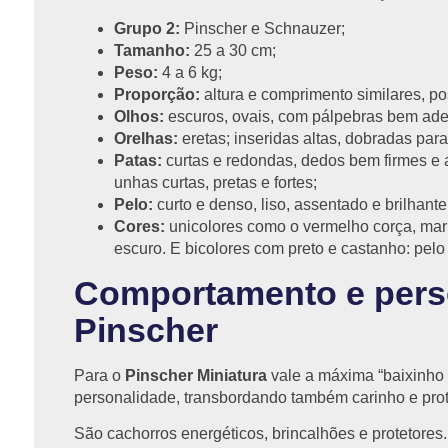
Grupo 2:
Pinscher e Schnauzer;
Tamanho:
25 a 30 cm;
Peso:
4 a 6 kg;
Proporção:
altura e comprimento similares, p
Olhos:
escuros, ovais, com pálpebras bem ader
Orelhas:
eretas; inseridas altas, dobradas para
Patas:
curtas e redondas, dedos bem firmes e a
unhas curtas, pretas e fortes;
Pelo:
curto e denso, liso, assentado e brilhant
Cores:
unicolores como o vermelho corça, ma
escuro. E bicolores com preto e castanho: pel
Comportamento e pers
Pinscher
Para o
Pinscher Miniatura
vale a máxima “baixinho
personalidade, transbordando também carinho e pro
São cachorros energéticos, brincalhões e protetores