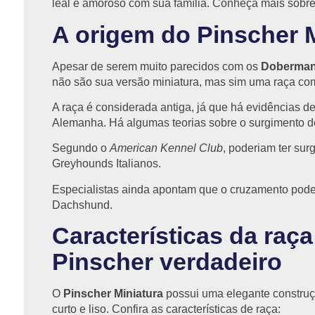
leal e amoroso com sua família. Conheça mais sobre
A origem do Pinscher M
Apesar de serem muito parecidos com os
Doberma
não são sua versão miniatura, mas sim uma raça com
A raça é considerada antiga, já que há evidências d
Alemanha. Há algumas teorias sobre o surgimento d
Segundo o
American Kennel Club
, poderiam ter su
Greyhounds Italianos.
Especialistas ainda apontam que o cruzamento poder
Dachshund.
Características da raça
Pinscher verdadeiro
O
Pinscher Miniatura
possui uma elegante construçã
curto e liso. Confira as características de raça: