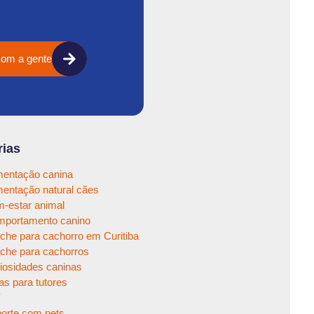
com a gente
rias
mentação canina
mentação natural cães
-estar animal
portamento canino
che para cachorro em Curitiba
che para cachorros
iosidades caninas
as para tutores
Y
orte com pets