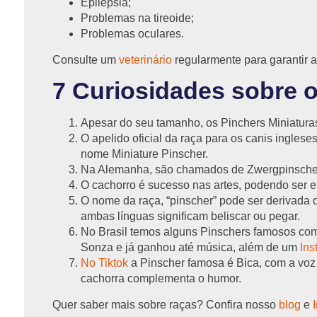
Epilepsia;
Problemas na tireoide;
Problemas oculares.
Consulte um
veterinário
regularmente para garantir a
7 Curiosidades sobre 
Apesar do seu tamanho, os Pinchers Miniatura
O apelido oficial da raça para os canis inglese
nome Miniature Pinscher.
Na Alemanha, são chamados de Zwergpinscher,
O cachorro é sucesso nas artes, podendo ser e
O nome da raça, “pinscher” pode ser derivada d
ambas línguas significam beliscar ou pegar.
No Brasil temos alguns Pinschers famosos com
Sonza e já ganhou até música, além de um
Ins
No Tiktok
a Pinscher famosa é Bica, com a voz
cachorra complementa o humor.
Quer saber mais sobre raças? Confira nosso
blog
e