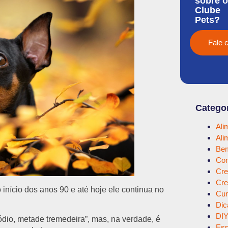
sobre o
Clube
Pets?
Fale 
Catego
Ali
Ali
Bem
Com
Cre
Cre
início dos anos 90 e até hoje ele continua no
Cur
Dic
DI
io, metade tremedeira”, mas, na verdade, é
Esp