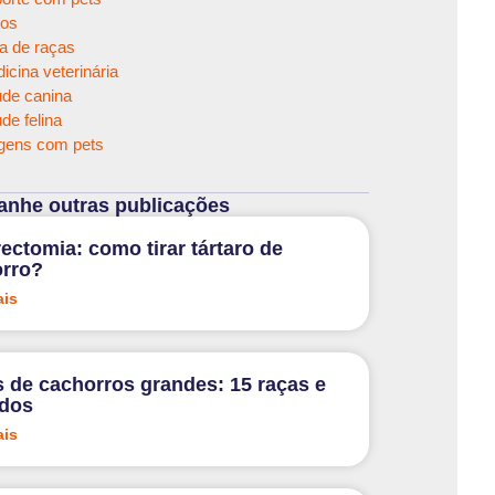
os
a de raças
icina veterinária
de canina
de felina
gens com pets
nhe outras publicações
rectomia: como tirar tártaro de
rro?
ais
 de cachorros grandes: 15 raças e
ados
ais