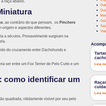
 a raça abaixo.
Gat
iniatura
Gui
Med
Saú
ns
, ao contrário do que pensam, os
Pinchers
Saú
 origem e aspectos diferentes.
Via
ela a séculos. Provavelmente surgiram na
ela.
Acompa
rgido do cruzamento entre Dachshunds e
Tarta
cacho
ia ser entre um Fox Terrier de Pelo Curto e um
Leia m
: como identificar um
Raças
cuid
Leia m
o quadrada, nitidamente visível por seu pelo