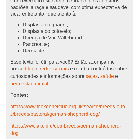
Com exercício físico recomendado, e os cuidados
padrões, a raça é saudável com ótima expectativa de
vida, entretanto fique atento à:
Displasia do quadril;
Displasia do cotovelo;
Doença de Von Willebrand;
Pancreatite;
Dermatite.
Esse texto foi útil para você? Então acompanhe
nosso
blog
e
redes sociais
e receba conteúdos sobre
curiosidades e informações sobre
raças
,
saúde
e
bem-estar animal
.
Fontes:
https://www.thekennelclub.org.uk/search/breeds-a-to-
z/breeds/pastoral/german-shepherd-dog/
https://www.akc.org/dog-breeds/german-shepherd-
dog