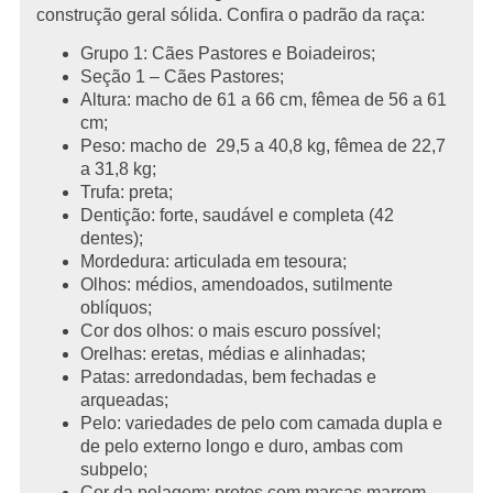
construção geral sólida. Confira o padrão da raça:
Grupo 1: Cães Pastores e Boiadeiros;
Seção 1 – Cães Pastores;
Altura: macho de 61 a 66 cm, fêmea de 56 a 61
cm;
Peso: macho de 29,5 a 40,8 kg, fêmea de 22,7
a 31,8 kg;
Trufa: preta;
Dentição: forte, saudável e completa (42
dentes);
Mordedura: articulada em tesoura;
Olhos: médios, amendoados, sutilmente
oblíquos;
Cor dos olhos: o mais escuro possível;
Orelhas: eretas, médias e alinhadas;
Patas: arredondadas, bem fechadas e
arqueadas;
Pelo: variedades de pelo com camada dupla e
de pelo externo longo e duro, ambas com
subpelo;
Cor da pelagem: pretos com marcas marrom-